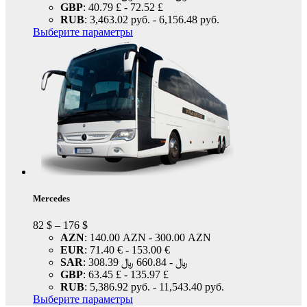
GBP
:
40.79 £
-
72.52 £
RUB
:
3,463.02 руб.
-
6,156.48 руб.
Выберите параметры
Mercedes
82
$
–
176
$
AZN
:
140.00 AZN
-
300.00 AZN
EUR
:
71.40 €
-
153.00 €
SAR
:
660.84 ﷼
-
308.39 ﷼
GBP
:
63.45 £
-
135.97 £
RUB
:
5,386.92 руб.
-
11,543.40 руб.
Выберите параметры