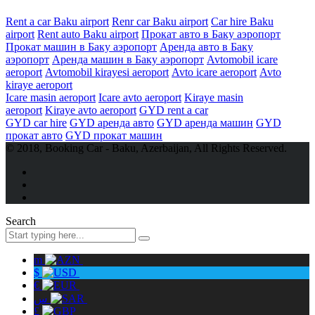
Rent a car Baku airport
Renr car Baku airport
Car hire Baku
airport
Rent auto Baku airport
Прокат авто в Баку аэропорт
Прокат машин в Баку аэропорт
Аренда авто в Баку
аэропорт
Аренда машин в Баку аэропорт
Avtomobil icare
aeroport
Avtomobil kirayesi aeroport
Avto icare aeroport
Avto
kiraye aeroport
Icare masin aeroport
Icare avto aeroport
Kiraye masin
aeroport
Kiraye avto aeroport
GYD rent a car
GYD car hire
GYD аренда авто
GYD аренда машин
GYD
прокат авто
GYD прокат машин
© 2018, Booking Car - Baku, Azerbaijan, All Rights Reserved.
Search
m
$
€
س
£