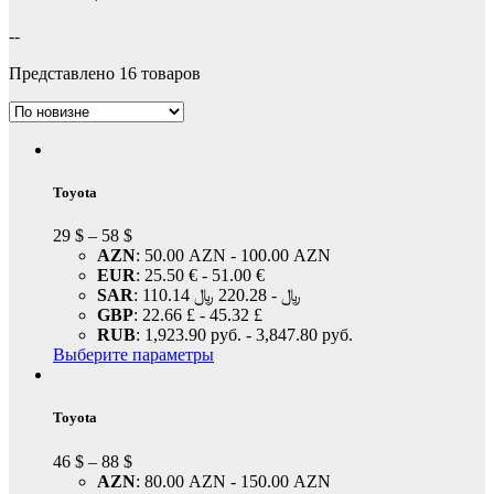
--
Представлено 16 товаров
Toyota
29
$
–
58
$
AZN
:
50.00 AZN
-
100.00 AZN
EUR
:
25.50 €
-
51.00 €
SAR
:
220.28 ﷼
-
110.14 ﷼
GBP
:
22.66 £
-
45.32 £
RUB
:
1,923.90 руб.
-
3,847.80 руб.
Выберите параметры
Toyota
46
$
–
88
$
AZN
:
80.00 AZN
-
150.00 AZN