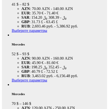
41
$
–
82
$
AZN
:
70.00 AZN
-
140.00 AZN
EUR
:
35.70 €
-
71.40 €
SAR
:
308.39 ﷼
-
154.20 ﷼
GBP
:
31.73 £
-
63.45 £
RUB
:
2,693.46 руб.
-
5,386.92 руб.
Выберите параметры
Mercedes
52
$
–
93
$
AZN
:
90.00 AZN
-
160.00 AZN
EUR
:
45.90 €
-
81.60 €
SAR
:
352.45 ﷼
-
198.25 ﷼
GBP
:
40.79 £
-
72.52 £
RUB
:
3,463.02 руб.
-
6,156.48 руб.
Выберите параметры
Mercedes
70
$
–
146
$
AZN
:
120.00 AZN
-
250.00 AZN