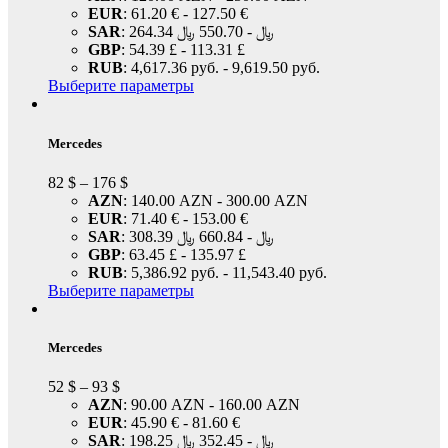
EUR
:
61.20 €
-
127.50 €
SAR
:
550.70 ﷼
-
264.34 ﷼
GBP
:
54.39 £
-
113.31 £
RUB
:
4,617.36 руб.
-
9,619.50 руб.
Выберите параметры
Mercedes
82
$
–
176
$
AZN
:
140.00 AZN
-
300.00 AZN
EUR
:
71.40 €
-
153.00 €
SAR
:
660.84 ﷼
-
308.39 ﷼
GBP
:
63.45 £
-
135.97 £
RUB
:
5,386.92 руб.
-
11,543.40 руб.
Выберите параметры
Mercedes
52
$
–
93
$
AZN
:
90.00 AZN
-
160.00 AZN
EUR
:
45.90 €
-
81.60 €
SAR
:
352.45 ﷼
-
198.25 ﷼