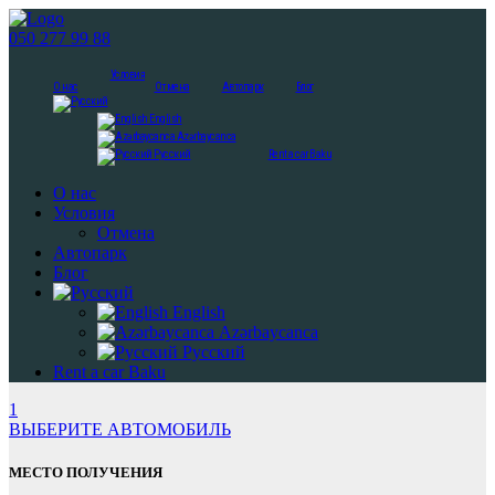
050 277 99 88
Условия
О нас
Отмена
Автопарк
Блог
English
Azərbaycanca
Русский
Rent a car Baku
О нас
Условия
Отмена
Автопарк
Блог
English
Azərbaycanca
Русский
Rent a car Baku
1
ВЫБЕРИТЕ АВТОМОБИЛЬ
МЕСТО ПОЛУЧЕНИЯ