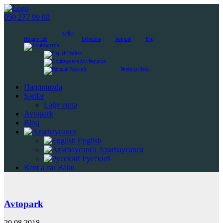
050 277 99 88
Şərtlər
Haqqımızda
Ləğv etmə
Avtopark
Bloq
English
Azərbaycanca
Русский
Rent a car Baku
Haqqımızda
Şərtlər
Ləğv etmə
Avtopark
Bloq
English
Azərbaycanca
Русский
Rent a car Baku
Avtopark
20.08.2018