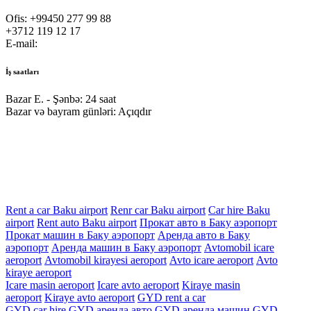
Ofis:
+99450 277 99 88
+3712 119 12 17
E-mail:
office@bookingcar.az
İş saatları
Bazar E. - Şənbə:
24 saat
Bazar və bayram günləri:
Açıqdır
Rent a car Baku airport
Renr car Baku airport
Car hire Baku
airport
Rent auto Baku airport
Прокат авто в Баку аэропорт
Прокат машин в Баку аэропорт
Аренда авто в Баку
аэропорт
Аренда машин в Баку аэропорт
Avtomobil icare
aeroport
Avtomobil kirayesi aeroport
Avto icare aeroport
Avto
kiraye aeroport
Icare masin aeroport
Icare avto aeroport
Kiraye masin
aeroport
Kiraye avto aeroport
GYD rent a car
GYD car hire
GYD аренда авто
GYD аренда машин
GYD