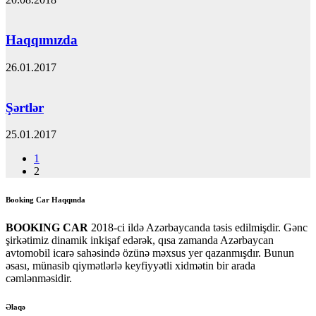
Haqqımızda
26.01.2017
Şərtlər
25.01.2017
1
2
Booking Car Haqqında
BOOKING CAR
2018-ci ildə Azərbaycanda təsis edilmişdir. Gənc
şirkətimiz dinamik inkişaf edərək, qısa zamanda Azərbaycan
avtomobil icarə sahəsində özünə məxsus yer qazanmışdır. Bunun
əsası, münasib qiymətlərlə keyfiyyətli xidmətin bir arada
cəmlənməsidir.
Əlaqə