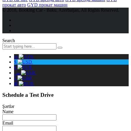
прокат авто
GYD прокат машин
© 2018, Booking Car - Baku, Azerbaijan, All Rights Reserved.
Search
m
$
€
س
£
Ք
Schedule a Test Drive
Şərtlər
Name
Email