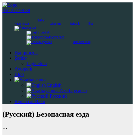
050 277 99 88
Şərtlər
Haqqımızda
Ləğv etmə
Avtopark
Bloq
English
Azərbaycanca
Русский
Rent a car Baku
Haqqımızda
Şərtlər
Ləğv etmə
Avtopark
Bloq
English
Azərbaycanca
Русский
Rent a car Baku
(Русский) Безопасная езда
…