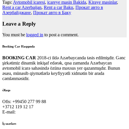
Tags:
Avtomobil icaresi
,
icareye masin Bakida
,
Kiraye masinlar
,
Rent a car Azerbaijan
,
Rent a car Baku
,
Прокат авто в
Азербайджане
,
Прокат авто в Баку
Leave a Reply
You must be
logged in
to post a comment.
Booking Car Haqqında
BOOKING CAR
2018-ci ildə Azərbaycanda təsis edilmişdir. Gənc
şirkətimiz dinamik inkişaf edərək, qısa zamanda Azərbaycan
avtomobil icarə sahəsində özünə məxsus yer qazanmışdır. Bunun
əsası, münasib qiymətlərlə keyfiyyətli xidmətin bir arada
cəmlənməsidir.
Əlaqə
Ofis:
+99450 277 99 88
+3712 119 12 17
E-mail:
office@bookingcar.az
İş saatları