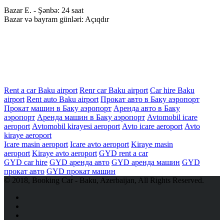
Bazar E. - Şənbə:
24 saat
Bazar və bayram günləri:
Açıqdır
Rent a car Baku airport
Renr car Baku airport
Car hire Baku
airport
Rent auto Baku airport
Прокат авто в Баку аэропорт
Прокат машин в Баку аэропорт
Аренда авто в Баку
аэропорт
Аренда машин в Баку аэропорт
Avtomobil icare
aeroport
Avtomobil kirayesi aeroport
Avto icare aeroport
Avto
kiraye aeroport
Icare masin aeroport
Icare avto aeroport
Kiraye masin
aeroport
Kiraye avto aeroport
GYD rent a car
GYD car hire
GYD аренда авто
GYD аренда машин
GYD
прокат авто
GYD прокат машин
© 2018, Booking Car - Baku, Azerbaijan, All Rights Reserved.