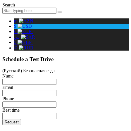
Search
m
$
€
س
£
Ք
Schedule a Test Drive
(Русский) Безопасная езда
Name
Email
Phone
Best time
Request