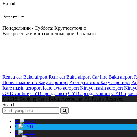
E-mail:
office@bookingcar.az
Время работы
Понедельник - Суббота:
Круглосуточно
Воскресенье и в праздничные дни:
Открыто
Rent a car Baku airport
Renr car Baku airport
Car hire Baku airport
R
Прокат машин в Баку аэропорт
Аренда авто в Баку аэропорт
Ар
Icare masin aeroport
Icare avto aeroport
Kiraye masin aeroport
Kiraye
GYD car hire
GYD аренда авто
GYD аренда машин
GYD прокат
© 2018, Booking Car - Baku, Azerbaijan, All Rights Reserved.
Search
m
$
€