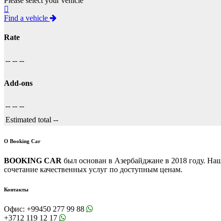
Please select your vehicle
Find a vehicle
Rate
--
--
--
Add-ons
--
--
--
Estimated total
--
О Booking Car
BOOKING CAR
был основан в Азербайджане в 2018 году. Наш
сочетание качественных услуг по доступным ценам.
Контакты
Офис:
+99450 277 99 88
+3712 119 12 17