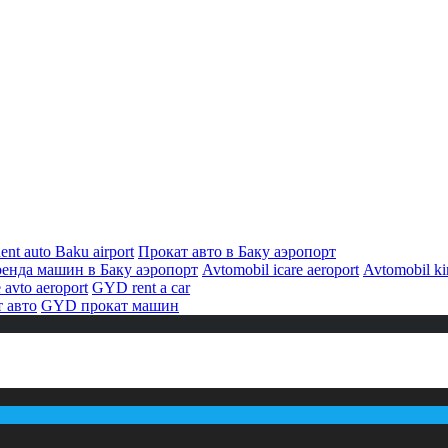
ent auto Baku airport
Прокат авто в Баку аэропорт
енда машин в Баку аэропорт
Avtomobil icare aeroport
Avtomobil kir
 avto aeroport
GYD rent a car
 авто
GYD прокат машин