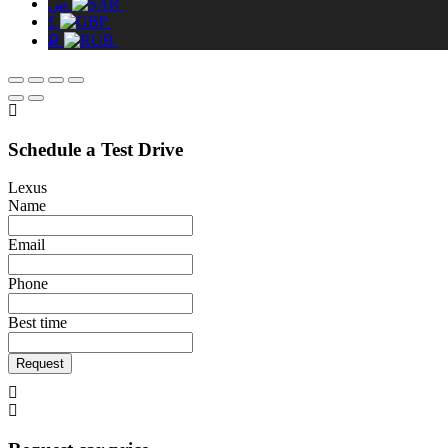
س
£
Ք
Schedule a Test Drive
Lexus
Name
Email
Phone
Best time
Request