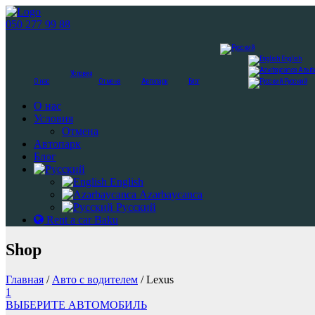
050 277 99 88
English
Azərb
Условия
О нас
Отмена
Автопарк
Блог
Русский
О нас
Условия
Отмена
Автопарк
Блог
English
Azərbaycanca
Русский
Rent a car Baku
Shop
Главная
/
Авто с водителем
/ Lexus
1
ВЫБЕРИТЕ АВТОМОБИЛЬ