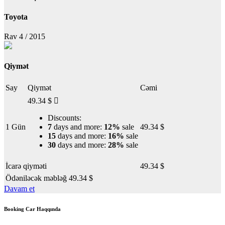
Toyota
Rav 4 / 2015
Qiymət
Say
Qiymət
Cəmi
49.34
$
Discounts:
1 Gün
7
days and more:
12%
sale
49.34
$
15
days and more:
16%
sale
30
days and more:
28%
sale
İcarə qiyməti
49.34
$
Ödəniləcək məbləğ
49.34
$
Davam et
Booking Car Haqqında