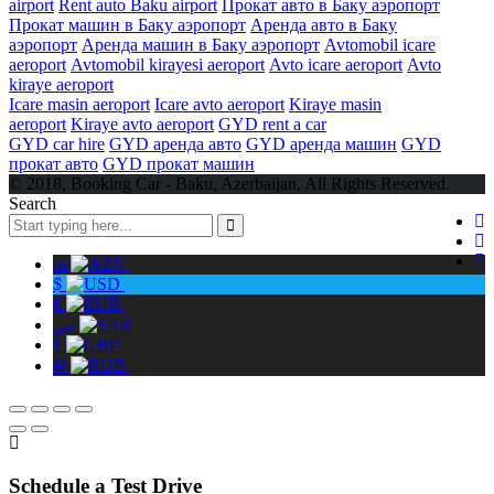
airport
Rent auto Baku airport
Прокат авто в Баку аэропорт
Прокат машин в Баку аэропорт
Аренда авто в Баку
аэропорт
Аренда машин в Баку аэропорт
Avtomobil icare
aeroport
Avtomobil kirayesi aeroport
Avto icare aeroport
Avto
kiraye aeroport
Icare masin aeroport
Icare avto aeroport
Kiraye masin
aeroport
Kiraye avto aeroport
GYD rent a car
GYD car hire
GYD аренда авто
GYD аренда машин
GYD
прокат авто
GYD прокат машин
© 2018, Booking Car - Baku, Azerbaijan, All Rights Reserved.
Search
m
$
€
س
£
Ք
Schedule a Test Drive