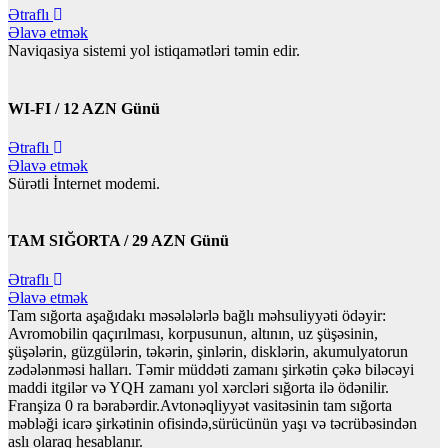
Ətraflı
Əlavə etmək
Naviqasiya sistemi yol istiqamətləri təmin edir.
WI-FI / 12 AZN Günü
Ətraflı
Əlavə etmək
Sürətli İnternet modemi.
TAM SIĞORTA / 29 AZN Günü
Ətraflı
Əlavə etmək
Tam sığorta aşağıdakı məsələlərlə bağlı məhsuliyyəti ödəyir:
Avromobilin qaçırılması, korpusunun, altının, uz şüşəsinin,
şüşələrin, güzgülərin, təkərin, şinlərin, disklərin, akumulyatorun
zədələnməsi halları. Təmir müddəti zamanı şirkətin çəkə biləcəyi
maddi itgilər və YQH zamanı yol xərcləri sığorta ilə ödənilir.
Franşiza 0 ra bərabərdir.Avtonəqliyyət vasitəsinin tam sığorta
məbləği icarə şirkətinin ofisində,sürücünün yaşı və təcrübəsindən
aslı olaraq hesablanır.