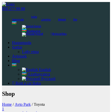
050 277 99 88
Şərtlər
Haqqımızda
Ləğv etmə
Avtopark
Bloq
English
Azərbaycanca
Русский
Rent a car Baku
Haqqımızda
Şərtlər
Ləğv etmə
Avtopark
Bloq
English
Azərbaycanca
Русский
Rent a car Baku
Shop
Home
/
Avto Park
/ Toyota
1