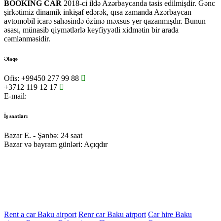
BOOKING CAR
2018-ci ildə Azərbaycanda təsis edilmişdir. Gənc
şirkətimiz dinamik inkişaf edərək, qısa zamanda Azərbaycan
avtomobil icarə sahəsində özünə məxsus yer qazanmışdır. Bunun
əsası, münasib qiymətlərlə keyfiyyətli xidmətin bir arada
cəmlənməsidir.
Əlaqə
Ofis:
+99450 277 99 88
+3712 119 12 17
E-mail:
office@bookingcar.az
İş saatları
Bazar E. - Şənbə:
24 saat
Bazar və bayram günləri:
Açıqdır
Rent a car Baku airport
Renr car Baku airport
Car hire Baku