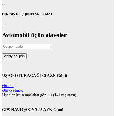
--
ÖDƏNIŞ HAQQINDA MƏLUMAT
--
Avtomobil üçün əlavələr
UŞAQ OTURACAĞI / 5 AZN Günü
Ətraflı
Əlavə etmək
Uşaqlar üçün məsləhət görülür (1-4 yaş arası).
GPS NAVIQASIYA / 5 AZN Günü