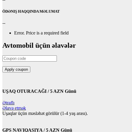
ÖDƏNIŞ HAQQINDA MƏLUMAT
--
Error.
Price is a required field
Avtomobil üçün əlavələr
UŞAQ OTURACAĞI / 5 AZN Günü
Ətraflı
Əlavə etmək
Uşaqlar üçün məsləhət görülür (1-4 yaş arası).
GPS NAVIQASIYA / 5 AZN Günü