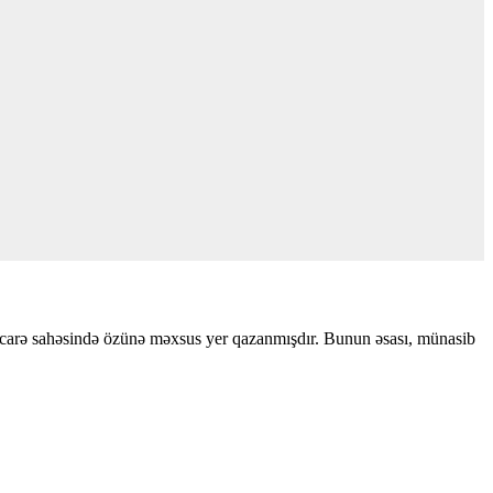
 icarə sahəsində özünə məxsus yer qazanmışdır. Bunun əsası, münasib