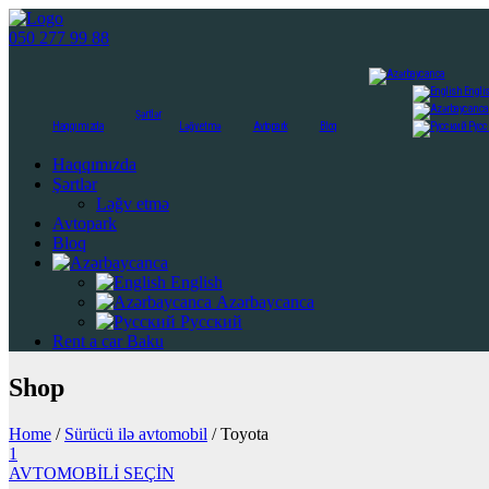
050 277 99 88
Engli
Şərtlər
Haqqımızda
Ləğv etmə
Avtopark
Bloq
Русс
Haqqımızda
Şərtlər
Ləğv etmə
Avtopark
Bloq
English
Azərbaycanca
Русский
Rent a car Baku
Shop
Home
/
Sürücü ilə avtomobil
/ Toyota
1
AVTOMOBİLİ SEÇİN