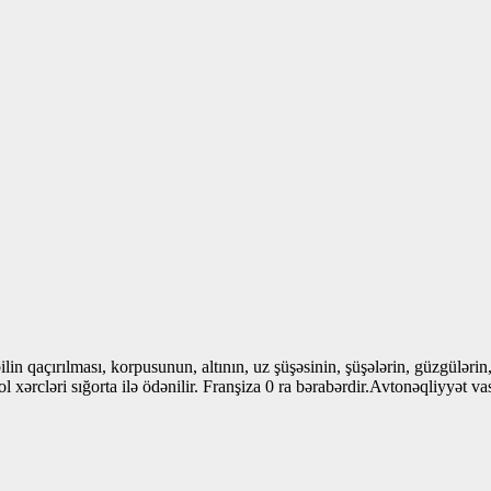
n qaçırılması, korpusunun, altının, uz şüşəsinin, şüşələrin, güzgülərin,
ərcləri sığorta ilə ödənilir. Franşiza 0 ra bərabərdir.Avtonəqliyyət vas