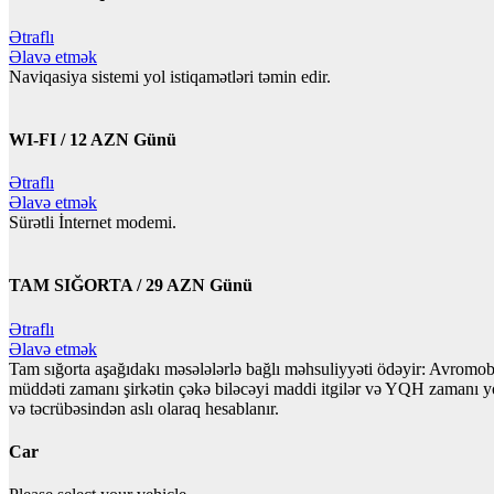
Ətraflı
Əlavə etmək
Naviqasiya sistemi yol istiqamətləri təmin edir.
WI-FI / 12 AZN Günü
Ətraflı
Əlavə etmək
Sürətli İnternet modemi.
TAM SIĞORTA / 29 AZN Günü
Ətraflı
Əlavə etmək
Tam sığorta aşağıdakı məsələlərlə bağlı məhsuliyyəti ödəyir: Avromobili
müddəti zamanı şirkətin çəkə biləcəyi maddi itgilər və YQH zamanı yol x
və təcrübəsindən aslı olaraq hesablanır.
Car