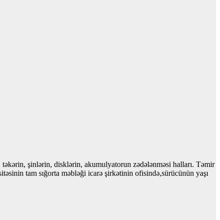
 təkərin, şinlərin, disklərin, akumulyatorun zədələnməsi halları. Təmir
itəsinin tam sığorta məbləği icarə şirkətinin ofisində,sürücünün yaşı