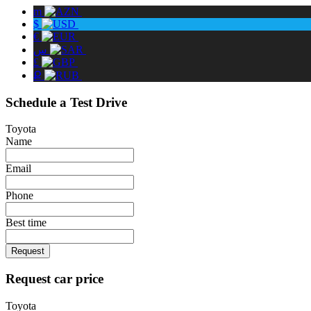
m
$
€
س
£
Ք
Schedule a Test Drive
Toyota
Name
Email
Phone
Best time
Request
Request car price
Toyota