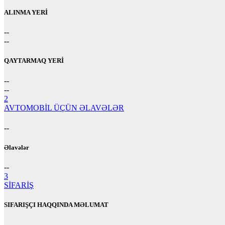
ALINMA YERİ
--
--
QAYTARMAQ YERİ
--
--
2
AVTOMOBİL ÜÇÜN ƏLAVƏLƏR
--
Əlavələr
--
3
SİFARİŞ
SIFARIŞÇI HAQQINDA MƏLUMAT
--