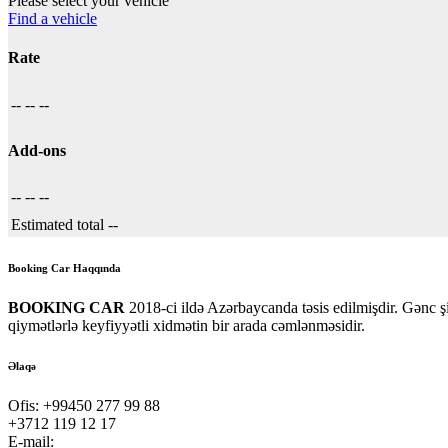
Please select your vehicle
Find a vehicle
Rate
--
--
--
Add-ons
--
--
--
Estimated total
--
Booking Car Haqqında
BOOKING CAR
2018-ci ildə Azərbaycanda təsis edilmişdir. Gənc 
qiymətlərlə keyfiyyətli xidmətin bir arada cəmlənməsidir.
Əlaqə
Ofis:
+99450 277 99 88
+3712 119 12 17
E-mail:
office@bookingcar.az