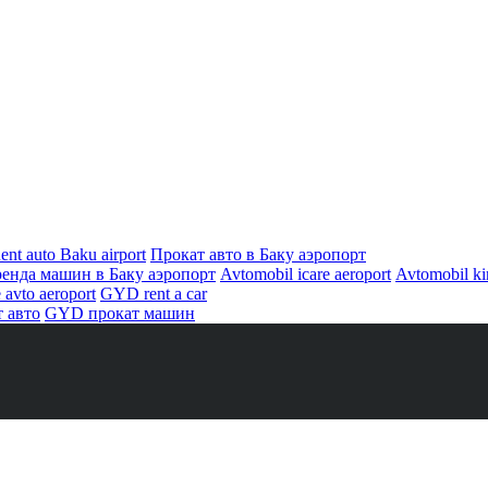
ent auto Baku airport
Прокат авто в Баку аэропорт
енда машин в Баку аэропорт
Avtomobil icare aeroport
Avtomobil kir
 avto aeroport
GYD rent a car
 авто
GYD прокат машин