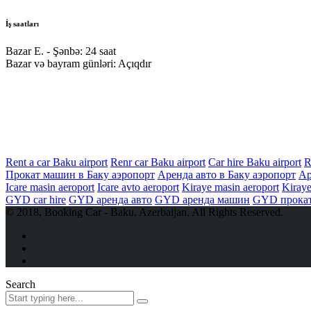
İş saatları
Bazar E. - Şənbə:
24 saat
Bazar və bayram günləri:
Açıqdır
Rent a car Baku airport
Renr car Baku airport
Car hire Baku airport
R
Прокат машин в Баку аэропорт
Аренда авто в Баку аэропорт
Ар
Icare masin aeroport
Icare avto aeroport
Kiraye masin aeroport
Kiraye
GYD car hire
GYD аренда авто
GYD аренда машин
GYD прокат
© 2018, Booking Car - Baku, Azerbaijan, All Rights Reserved.
Search