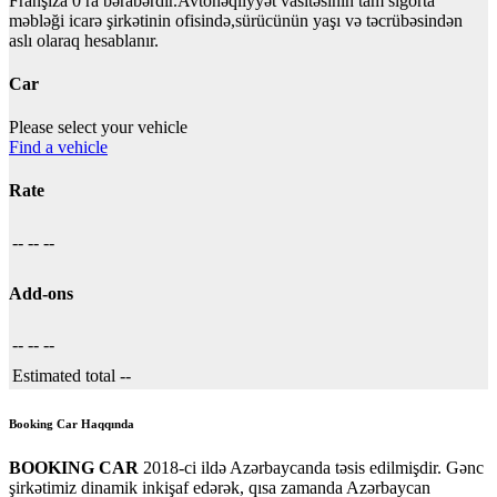
Franşiza 0 ra bərabərdir.Avtonəqliyyət vasitəsinin tam sığorta
məbləği icarə şirkətinin ofisində,sürücünün yaşı və təcrübəsindən
aslı olaraq hesablanır.
Car
Please select your vehicle
Find a vehicle
Rate
--
--
--
Add-ons
--
--
--
Estimated total
--
Booking Car Haqqında
BOOKING CAR
2018-ci ildə Azərbaycanda təsis edilmişdir. Gənc
şirkətimiz dinamik inkişaf edərək, qısa zamanda Azərbaycan