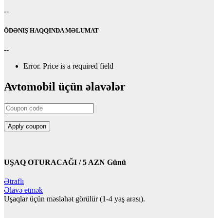
--
ÖDƏNIŞ HAQQINDA MƏLUMAT
--
Error.
Price is a required field
Avtomobil üçün əlavələr
UŞAQ OTURACAĞI / 5 AZN Günü
Ətraflı
Əlavə etmək
Uşaqlar üçün məsləhət görülür (1-4 yaş arası).