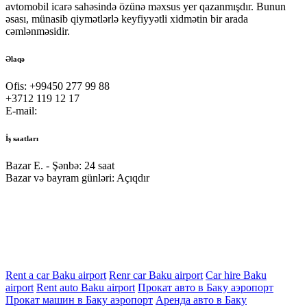
avtomobil icarə sahəsində özünə məxsus yer qazanmışdır. Bunun
əsası, münasib qiymətlərlə keyfiyyətli xidmətin bir arada
cəmlənməsidir.
Əlaqə
Ofis:
+99450 277 99 88
+3712 119 12 17
E-mail:
office@bookingcar.az
İş saatları
Bazar E. - Şənbə:
24 saat
Bazar və bayram günləri:
Açıqdır
Rent a car Baku airport
Renr car Baku airport
Car hire Baku
airport
Rent auto Baku airport
Прокат авто в Баку аэропорт
Прокат машин в Баку аэропорт
Аренда авто в Баку