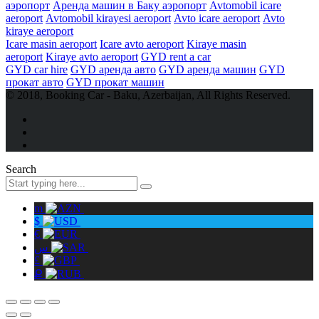
аэропорт
Аренда машин в Баку аэропорт
Avtomobil icare
aeroport
Avtomobil kirayesi aeroport
Avto icare aeroport
Avto
kiraye aeroport
Icare masin aeroport
Icare avto aeroport
Kiraye masin
aeroport
Kiraye avto aeroport
GYD rent a car
GYD car hire
GYD аренда авто
GYD аренда машин
GYD
прокат авто
GYD прокат машин
© 2018, Booking Car - Baku, Azerbaijan, All Rights Reserved.
Search
m
$
€
س
£
Ք