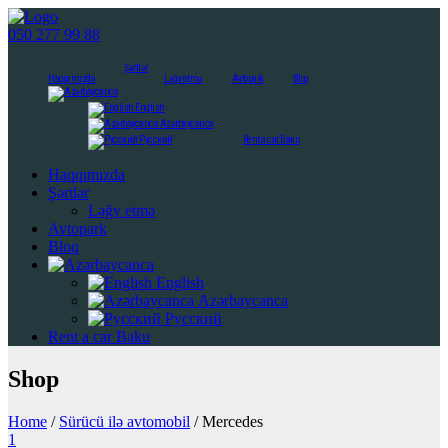
050 277 99 88
Şərtlər
Haqqımızda
Ləğv etmə
Avtopark
Bloq
English
Azərbaycanca
Русский
Rent a car Baku
Haqqımızda
Şərtlər
Ləğv etmə
Avtopark
Bloq
English
Azərbaycanca
Русский
Rent a car Baku
Shop
Home
/
Sürücü ilə avtomobil
/ Mercedes
1