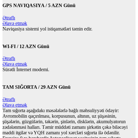
GPS NAVIQASIYA / 5 AZN Günü
Ətraflı
Əlavə etmək
Naviqasiya sistemi yol istiqamətləri təmin edir.
WI-FI / 12 AZN Günü
Ətraflı
Əlavə etmək
Sürətli İnternet modemi.
TAM SIĞORTA / 29 AZN Günü
Ətraflı
Əlavə etmək
Tam sığorta aşağıdakı məsələlərlə bağlı məhsuliyyəti ödəyir:
Avromobilin qaçırılması, korpusunun, altının, uz şüşəsinin,
şüşələrin, güzgülərin, təkərin, şinlərin, disklərin, akumulyatorun
zədələnməsi halları. Təmir müddəti zamanı şirkətin çəkə biləcəyi
maddi itgilər və YQH zamanı yol xərcləri sığorta ilə ödənilir.