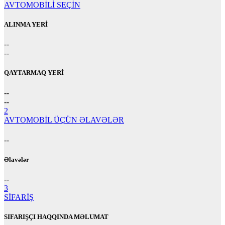
AVTOMOBİLİ SEÇİN
ALINMA YERİ
--
--
QAYTARMAQ YERİ
--
--
2
AVTOMOBİL ÜÇÜN ƏLAVƏLƏR
--
Əlavələr
--
3
SİFARİŞ
SIFARIŞÇI HAQQINDA MƏLUMAT